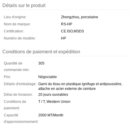
Détails sur le produit
Lieu d'origine:
Zhengzhou, porcelaine
Nom de marque:
RS-HP
Certification:
CE.ISO,MSDS
Numéro de modèle:
HP
Conditions de paiement et expédition
Quantité de
305
commande min:
Prix:
Négociable
Détails d'emballage:
Garni du tissu en plastique ignifuge et antipoussière,
attache en acier externe de ceinture
Délai de livraison:
20 jours ouvrables
Conditions de
T / T, Western Union
paiement:
Capacité
2000 MT/Month
d'approvisionnement: