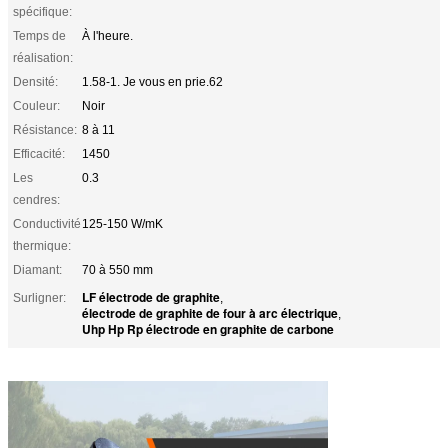
spécifique:
Temps de
À l'heure.
réalisation:
Densité:
1.58-1. Je vous en prie.62
Couleur:
Noir
Résistance:
8 à 11
Efficacité:
1450
Les
0.3
cendres:
Conductivité
125-150 W/mK
thermique:
Diamant:
70 à 550 mm
LF électrode de graphite
Surligner:
,
électrode de graphite de four à arc électrique
,
Uhp Hp Rp électrode en graphite de carbone