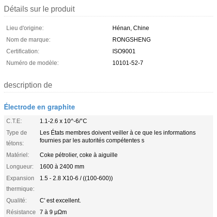
Détails sur le produit
Lieu d'origine:
Hénan, Chine
Nom de marque:
RONGSHENG
Certification:
ISO9001
Numéro de modèle:
10101-52-7
description de
Électrode en graphite
C.T.E:
1.1-2.6 x 10^-6/°C
Type de
Les États membres doivent veiller à ce que les informations
fournies par les autorités compétentes s
tétons:
Matériel:
Coke pétrolier, coke à aiguille
Longueur:
1600 à 2400 mm
Expansion
1.5 - 2.8 X10-6 / ((100-600))
thermique:
Qualité:
C' est excellent.
Résistance
7 à 9 μΩm