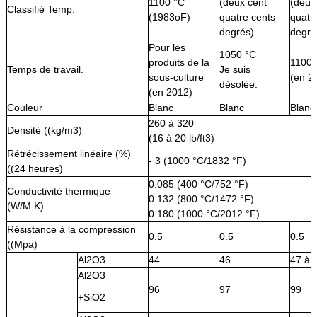
1100 °C
(deux cent
(deux
Classifié Temp.
(1983oF)
quatre cents
quatr
degrés)
degré
Pour les
1050 °C
produits de la
1100 
Temps de travail.
Je suis
sous-culture
(en 2
désolée.
(en 2012)
Couleur
Blanc
Blanc
Blanc
260 à 320
Densité ((kg/m3)
(16 à 20 lb/ft3)
Rétrécissement linéaire (%)
- 3 (1000 °C/1832 °F)
((24 heures)
0.085 (400 °C/752 °F)
Conductivité thermique
0.132 (800 °C/1472 °F)
(W/M.K)
0.180 (1000 °C/2012 °F)
Résistance à la compression
0.5
0.5
0.5
((Mpa)
Al2O3
44
46
47 à 
Al2O3
96
97
99
+SiO2