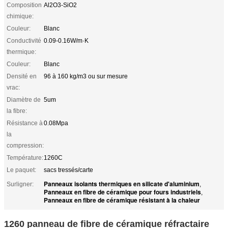
Composition
Al2O3-SiO2
chimique:
Couleur:
Blanc
Conductivité
0.09-0.16W/m·K
thermique:
Couleur:
Blanc
Densité en
96 à 160 kg/m3 ou sur mesure
vrac:
Diamètre de
5um
la fibre:
Résistance à
0.08Mpa
la
compression:
Température:
1260C
Le paquet:
sacs tressés/carte
Panneaux isolants thermiques en silicate d'aluminium
Surligner:
,
Panneaux en fibre de céramique pour fours industriels
,
Panneaux en fibre de céramique résistant à la chaleur
1260 panneau de fibre de céramique réfractaire