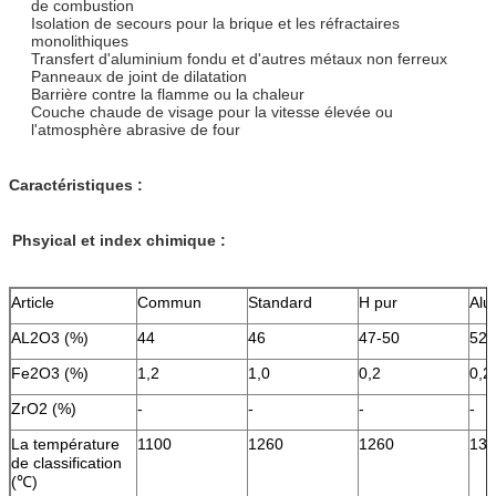
de combustion
Isolation de secours pour la brique et les réfractaires
monolithiques
Transfert d'aluminium fondu et d'autres métaux non ferreux
Panneaux de joint de dilatation
Barrière contre la flamme ou la chaleur
Couche chaude de visage pour la vitesse élevée ou
l'atmosphère abrasive de four
Caractéristiques :
Phsyical et index chimique :
Article
Commun
Standard
H pur
Alu
AL2O3 (%)
44
46
47-50
52-
Fe2O3 (%)
1,2
1,0
0,2
0,2
ZrO2 (%)
-
-
-
-
La température
1100
1260
1260
136
de classification
(℃)