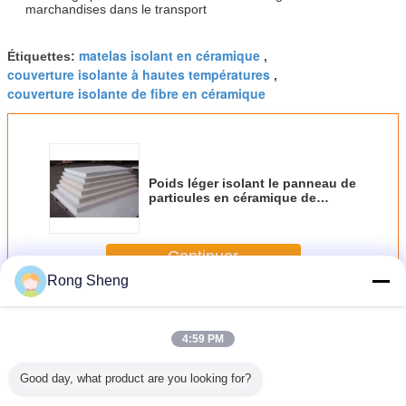
marchandises dans le transport
matelas isolant en céramique
Étiquettes:
,
couverture isolante à hautes températures
,
couverture isolante de fibre en céramique
Poids léger isolant le panneau de
particules en céramique de
doublure réfractaire pour la
chaudière industrielle
Continuer
Rong Sheng
Couverture de fibre en céramique
Plus
4:59 PM
Good day, what product are you looking for?
 isolants
Isolation
Produit d'usine 2
Isolation à haute
Conduc