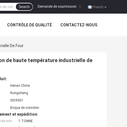
Demande de soumission
Search
|
French
CONTRÔLE DE QUALITÉ
CONTACTEZ-NOUS
ielle De Four
on de haute température industrielle de
uit:
Henan Chine
Rongsheng
ISO9001
Brique de corindon
ement et expédition:
nde min:
1 TONNE