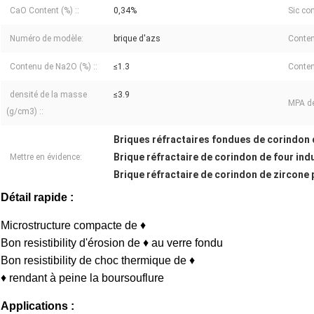
CaO Content (%) ::
0,34%
Sic con
Numéro de modèle:
brique d'azs
Conten
Contenu de Na2O (%) ::
≤1.3
Conte
densité de la masse
≤3.9
MPA de
(g/cm3) ::
Briques réfractaires fondues de corindon 
Brique réfractaire de corindon de four indu
Mettre en évidence:
Brique réfractaire de corindon de zircone 
Détail rapide :
Microstructure compacte de ♦
Bon resistibility d'érosion de ♦ au verre fondu
Bon resistibility de choc thermique de ♦
♦ rendant à peine la boursouflure
Applications :