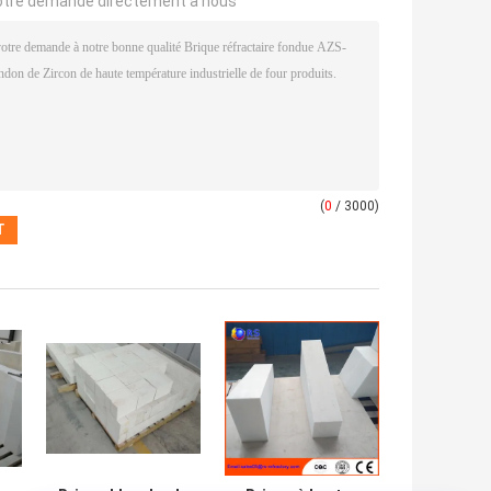
otre demande directement à nous
(
0
/ 3000)