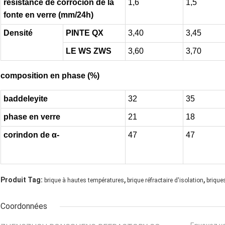
résistance de corrocion de la
1,6
1,5
fonte en verre (mm/24h)
Densité
PINTE QX
3,40
3,45
LE WS ZWS
3,60
3,70
composition en phase (%)
baddeleyite
32
35
phase en verre
21
18
corindon de α-
47
47
,
,
Produit Tag:
brique à hautes températures
brique réfractaire d'isolation
brique
Coordonnées