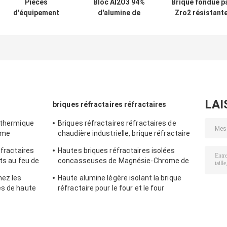
Pièces
Bloc Al2O3 94%
Brique fondue p
d'équipement
d'alumine de
Zro2 résistant
pour le traitement
fonte fondu par
formée spécial
des eaux usées
brique résistante
de 33 % Azs pou
au feu de
la chaudière
corindon de four
industrielle
LAI
briques réfractaires réfractaires
r thermique
Briques réfractaires réfractaires de
mme
chaudière industrielle, brique réfractaire
d'isolation jaune
éfractaires
Hautes briques réfractaires isolées
nts au feu de
concasseuses de Magnésie-Chrome de
brique réfractaire de four rotatoire
ez les
Haute alumine légère isolant la brique
es de haute
réfractaire pour le four et le four
ur en acier
industriels