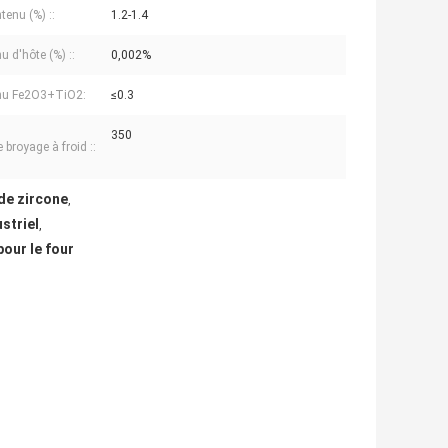
tenu (%) ::
1.2-1.4
u d'hôte (%) ::
0,002%
nu Fe2O3+TiO2:
≤0.3
350
 broyage à froid ::
de zircone
,
striel
,
pour le four