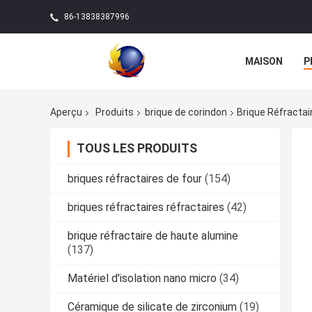
86-13838387996
MAISON
P
Aperçu
Produits
brique de corindon
Brique Réfractai
TOUS LES PRODUITS
briques réfractaires de four
(154)
briques réfractaires réfractaires
(42)
brique réfractaire de haute alumine
(137)
Matériel d'isolation nano micro
(34)
Céramique de silicate de zirconium
(19)