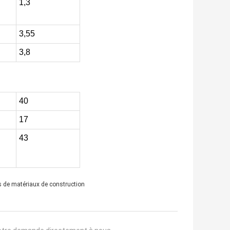
1,3
3,55
3,8
40
17
43
s de matériaux de construction