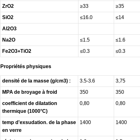
ZrO2
≥33
≥35
SiO2
≤16.0
≤14
Al2O3
Na2O
≤1.5
≤1.6
Fe2O3+TiO2
≤0.3
≤0.3
Propriétés physiques
densité de la masse (g/cm3) :
3.5-3.6
3,75
MPA de broyage à froid
350
350
coefficient de dilatation
0,80
0,80
thermique (1000°C)
temp d'exsudation. de la phase
1400
1400
en verre