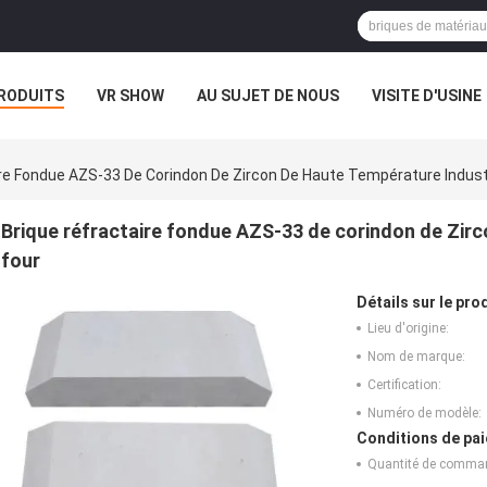
RODUITS
VR SHOW
AU SUJET DE NOUS
VISITE D'USINE
re Fondue AZS-33 De Corindon De Zircon De Haute Température Industr
Brique réfractaire fondue AZS-33 de corindon de Zirc
four
Détails sur le prod
Lieu d'origine:
Nom de marque:
Certification:
Numéro de modèle:
Conditions de pai
Quantité de comma