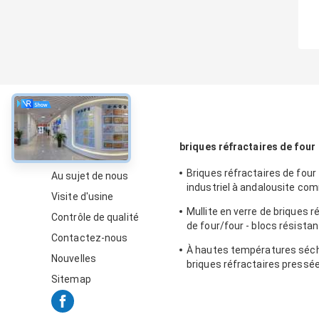
À propos
briques réfractaires de four
Briques réfractaires de fou
Au sujet de nous
industriel à andalousite co
Visite d'usine
doublure/contrôleur
Mullite en verre de briques r
Contrôle de qualité
de four/four - blocs résista
Contactez-nous
sillimanite
À hautes températures séch
Nouvelles
briques réfractaires pressé
alumine de bauxite pour le fo
Sitemap