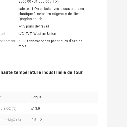
$500.00 - $1,500.00 / Ton
palettes 1.On en bois avec la couverture en
plastique 2. selon les exigences de client
Qingdao gauch
7-15 jours de travail
ent:
L/C, T/T, Western Union
ionnement:
6000 tonnes/tonnes par briques d'azs de
mois
haute température industrielle de four
::
Brique
u SiO2 (%):
≤13.0
u de MgO (%) ::
0.8-1.2