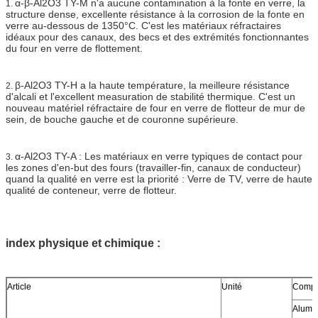
α-β-Al2O3 TY-M n'a aucune contamination à la fonte en verre, la
1.
structure dense, excellente résistance à la corrosion de la fonte en
verre au-dessous de 1350°C. C'est les matériaux réfractaires
idéaux pour des canaux, des becs et des extrémités fonctionnantes
du four en verre de flottement.
β-Al2O3 TY-H a la haute température, la meilleure résistance
2.
d'alcali et l'excellent measuration de stabilité thermique. C'est un
nouveau matériel réfractaire de four en verre de flotteur de mur de
sein, de bouche gauche et de couronne supérieure.
α-Al2O3 TY-A : Les matériaux en verre typiques de contact pour
3.
les zones d'en-but des fours (travailler-fin, canaux de conducteur)
quand la qualité en verre est la priorité : Verre de TV, verre de haute
qualité de conteneur, verre de flotteur.
index physique et chimique :
Article
Unité
Compo
Alum