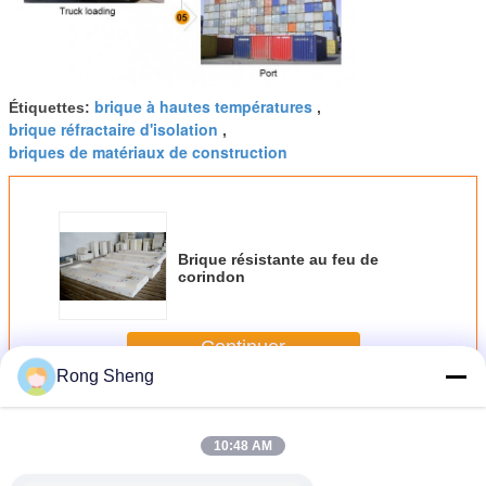
brique à hautes températures
Étiquettes:
,
brique réfractaire d'isolation
,
briques de matériaux de construction
Brique résistante au feu de
corindon
Continuer
Rong Sheng
Brique de corindon
Plus
10:48 AM