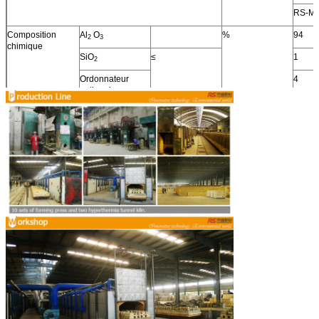
RS-M
Composition
Al
O
%
94
2
3
chimique
SiO
≤
1
2
Ordonnateur
4
national
2
Cristallographique
Un-Al
O
44
2
3
BAL
O
55
2
3
Phase vitreuse
1