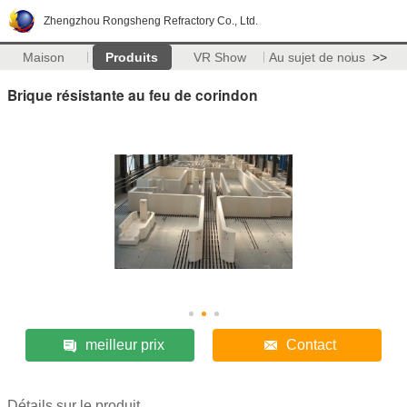
Zhengzhou Rongsheng Refractory Co., Ltd.
Maison
Produits
VR Show
Au sujet de nous
>>
Brique résistante au feu de corindon
meilleur prix
Contact
Détails sur le produit