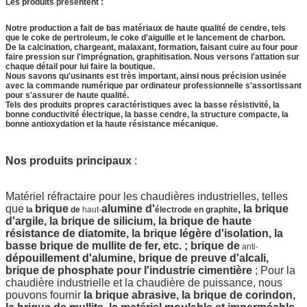
Les produits présentent :
Notre production a fait de bas matériaux de haute qualité de cendre, tels
que le coke de pertroleum, le coke d'aiguille et le lancement de charbon.
De la calcination, chargeant, malaxant, formation, faisant cuire au four pour
faire pression sur l'imprégnation, graphitisation. Nous versons l'attation sur
chaque détail pour lui faire la boutique.
Nous savons qu'usinants est très important, ainsi nous précision usinée
avec la commande numérique par ordinateur professionnelle s'assortissant
pour s'assurer de haute qualité.
Tels des produits propres caractéristiques avec la basse résistivité, la
bonne conductivité électrique, la basse cendre, la structure compacte, la
bonne antioxydation et la haute résistance mécanique.
Nos produits principaux
:
Matériel réfractaire pour les chaudières industrielles, telles
que
brique
alumine d'
, la brique
la
de
haut-
électrode en graphite
d'argile, la brique de silicium, la brique de haute
résistance de diatomite, la brique légère d'isolation, la
basse brique de mullite de fer, etc. ; brique de
anti-
dépouillement d'alumine, brique de preuve d'alcali,
brique de phosphate pour l'industrie cimentière
; Pour la
chaudière industrielle et la chaudière de puissance, nous
pouvons fournir
la brique abrasive, la brique de corindon,