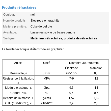
Produits réfractaires
Couleur:
noir
Nom de produits:
Électrode en graphite
Matière première:
Coke de pétrole
Avantage:
basse résistivité de basse cendre
Matériaux réfractaires
produits de réfractaires
Surligner:
,
La feuille technique d'électrode en graphite :
Article
Unité
Diamètre 300-600mm
Électrode
Mamelon
Résistivité, ≤
μΩm
9.0-10.5
8,5
Résistance à la flexion,
MPA
7-9
12
≥
Module élastique, ≤
Gpa
9,3
14
Cendre, ≤%
%
0,5
0,5
Densité de la masse, ≥
g/cm3
1,52
1,62
CTE (100-600℃), ≤
×10-6/℃
2,9
2,8