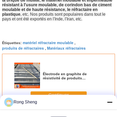
la brique de mullite, le matériel moulable et imperméable
résistant à l'usure moulable, de corindon bas de ciment
moulable et de haute résistance, le réfractaire en
plastique
, etc. Nos produits sont populaires dans tout le
pays et ont été exportés en l'Inde, l'Iran, etc.
matériel réfractaire moulable
Étiquettes:
,
produits de réfractaires
Matériaux réfractaires
,
Électrode en graphite de
résistivité de produits
réfractaires de longue durée
basse pour Furance en acier
Continuer
Rong Sheng
Produits réfractaires
Plus