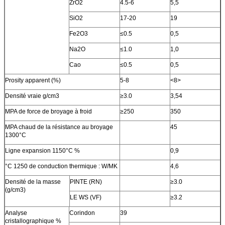
ZrO2
4.5-6
5,5
SiO2
17-20
19
Fe2O3
≤0.5
0,5
Na2O
≤1.0
1,0
Cao
≤0.5
0,5
Prosity apparent (%)
5-8
<8>
Densité vraie g/cm3
≥3.0
3,54
MPA de force de broyage à froid
≥250
350
MPA chaud de la résistance au broyage
45
1300°C
Ligne expansion 1150°C %
0,9
°C 1250 de conduction thermique : W/MK
4,6
Densité de la masse
PINTE (RN)
≥3.0
(g/cm3)
LE WS (VF)
≥3.2
Analyse
Corindon
39
cristallographique %