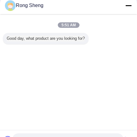
Rong Sheng
5:51 AM
Good day, what product are you looking for?
matériel réfractaire moulable
Étiquettes:
,
produits de réfractaires
Matériaux réfractaires
,
Briques réfractaires résistantes
au feu à haute densité
Continuer
Produits réfractaires
Plus