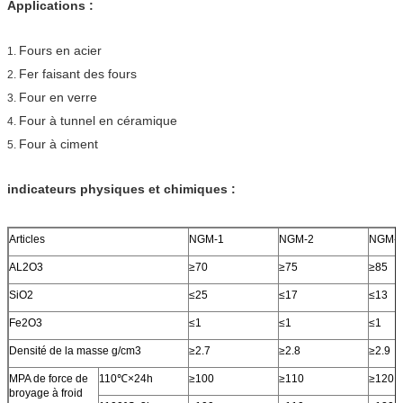
Applications :
Fours en acier
1.
Fer faisant des fours
2.
Four en verre
3.
Four à tunnel en céramique
4.
Four à ciment
5.
indicateurs physiques et chimiques :
Articles
NGM-1
NGM-2
NGM-
AL2O3
≥70
≥75
≥85
SiO2
≤25
≤17
≤13
Fe2O3
≤1
≤1
≤1
Densité de la masse g/cm3
≥2.7
≥2.8
≥2.9
MPA de force de
110℃×24h
≥100
≥110
≥120
broyage à froid