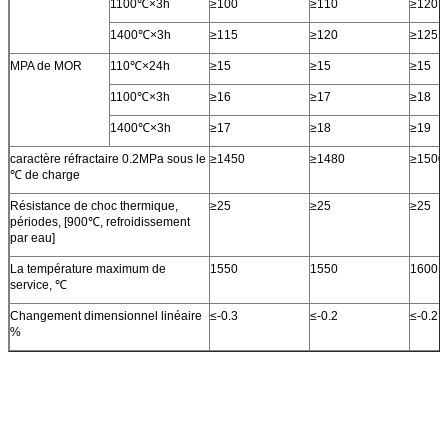
1100℃×3h
≥100
≥110
≥120
1400℃×3h
≥115
≥120
≥125
MPA de MOR
110℃×24h
≥15
≥15
≥15
1100℃×3h
≥16
≥17
≥18
1400℃×3h
≥17
≥18
≥19
caractère réfractaire 0.2MPa sous le
≥1450
≥1480
≥1500
℃ de charge
Résistance de choc thermique,
≥25
≥25
≥25
périodes, [900℃, refroidissement
par eau]
La température maximum de
1550
1550
1600
service, ℃
Changement dimensionnel linéaire
≤-0.3
≤-0.2
≤-0.2
%