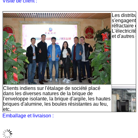
Visite de client :
Les distribu
s'engagent 
réfractaire 
L'électricit
et d'autres
Clients indiens sur l'étalage de société placé
dans les diverses natures de la brique de
l'enveloppe isolante, la brique d'argile, les hautes
briques d'alumine, les boules résistantes au feu,
etc.
Emballage et livraison :