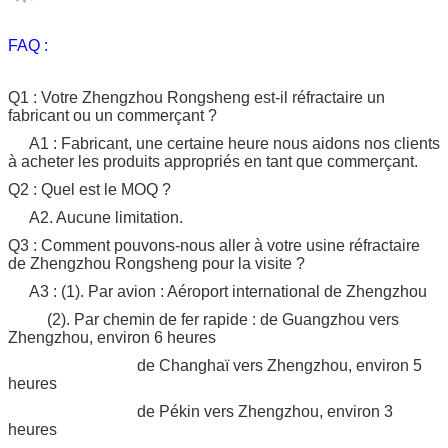
Les clients
FAQ :
réfractaire
plusieurs r
aluminium d
Q1 : Votre Zhengzhou Rongsheng est-il réfractaire un
félicitées.
fabricant ou un commerçant ?
A1 : Fabricant, une certaine heure nous aidons nos clients
à acheter les produits appropriés en tant que commerçant.
Q2 : Quel est le MOQ ?
A2. Aucune limitation.
Q3 : Comment pouvons-nous aller à votre usine réfractaire
de Zhengzhou Rongsheng pour la visite ?
A3 : (1). Par avion : Aéroport international de Zhengzhou
(2). Par chemin de fer rapide : de Guangzhou vers
Zhengzhou, environ 6 heures
de Changhaï vers Zhengzhou, environ 5
heures
de Pékin vers Zhengzhou, environ 3
heures