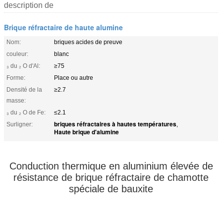
description de
Brique réfractaire de haute alumine
Nom:
briques acides de preuve
couleur:
blanc
₃ du ₂ O d'Al:
≥75
Forme:
Place ou autre
Densité de la
≥2.7
masse:
₃ du ₂ O de Fe:
≤2.1
briques réfractaires à hautes températures
Surligner:
,
Haute brique d'alumine
Conduction thermique en aluminium élevée de
résistance de brique réfractaire de chamotte
spéciale de bauxite