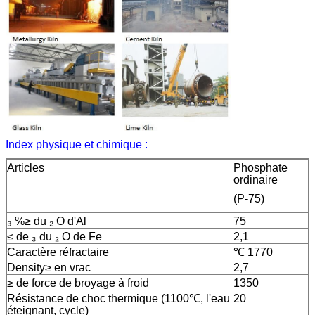
Index physique et chimique :
Articles
Phosphate
ordinaire
(P-75)
₃ %≥ du ₂ O d'Al
75
≤ de ₃ du ₂ O de Fe
2,1
Caractère réfractaire
℃ 1770
Density≥ en vrac
2,7
≥ de force de broyage à froid
1350
Résistance de choc thermique (1100℃, l'eau
20
éteignant, cycle)