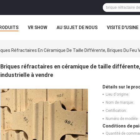
RODUITS
VR SHOW
AU SUJET DE NOUS
VISITE D'USINE
iques Réfractaires En Céramique De Taille Différente, Briques Du Feu V
Briques réfractaires en céramique de taille différente,
industrielle à vendre
Détails sur le prod
Lieu d'origine:
Nom de marque:
Certification:
Numéro de modèle:
Conditions de pai
Quantité de comma