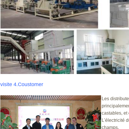
visite 4.Coustomer
Les distribut
principalemen
castables, et
L'électricité
champs.