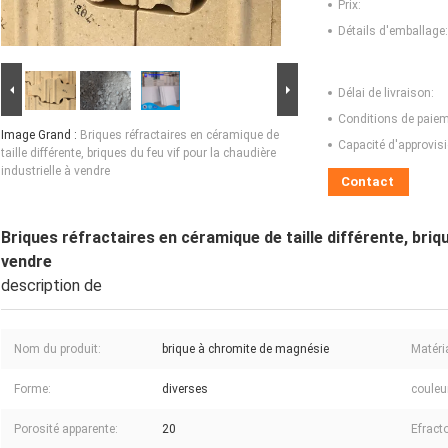
Prix:
Détails d'emballage:
Délai de livraison:
Conditions de paiem
Image Grand :
Briques réfractaires en céramique de
Capacité d'approvis
taille différente, briques du feu vif pour la chaudière
industrielle à vendre
Contact
Briques réfractaires en céramique de taille différente, briqu
vendre
description de
Nom du produit:
brique à chromite de magnésie
Matéri
Forme:
diverses
couleu
Porosité apparente:
20
Efract