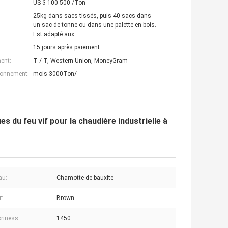
US $ 100-500 /Ton
25kg dans sacs tissés, puis 40 sacs dans
un sac de tonne ou dans une palette en bois.
Est adapté aux
15 jours après paiement
ent:
T / T, Western Union, MoneyGram
ionnement:
mois 3000Ton/
es du feu vif pour la chaudière industrielle à
au:
Chamotte de bauxite
r:
Brown
oriness:
1450