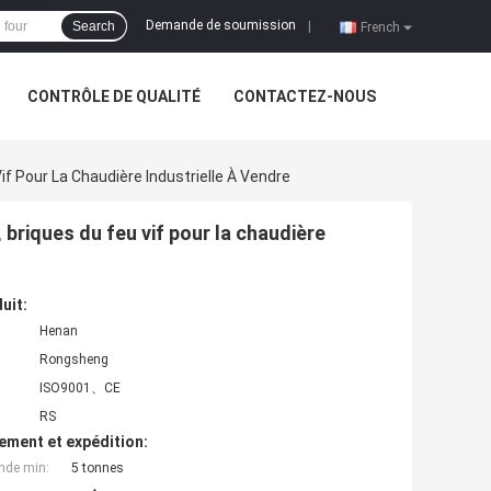
Demande de soumission
Search
|
French
CONTRÔLE DE QUALITÉ
CONTACTEZ-NOUS
if Pour La Chaudière Industrielle À Vendre
 briques du feu vif pour la chaudière
uit:
Henan
Rongsheng
ISO9001、CE
RS
ement et expédition:
nde min:
5 tonnes