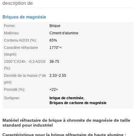
description de
Briques de magnésie
Forme:
Brique
Matériau:
Ciment d'alumine
Contenu Al2O3 (%):
65%
Caractère réfractaire
1770°<
(degré):
1500°CX24h : -0,3 Al2O3
38-75
(%):
Densité de la masse (³ de
2.33~2.55
g/m):
Porosité (%):
<22>
brique de cheminée
Surligner:
,
Briques de carbone de magnésie
Matériel réfractaire de brique à chromite de magnésie de taille
standard pour industriel
Caractéristique pour la brique réfractaire de haute alumine :