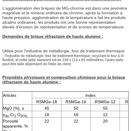
L'agglomération des briques de MG-chorme est dans une première
magnésie et le minerai ordinaire de chrome, après la formation à
haute pression, agglomération de la température a fait les produits
alcalins ordinaires, les produits ont une bonne représentation
élevée d'érosion de représentation et de scories de temperateure.
Demandes de brique réfractaire de haute alumine :
Utilisé pour l'industrie de métallurgie, four de traitement thermique
;
l'industrie de métallurgie, four de traitement thermique, recyclant le four à lit
fluidisé, et notre taille standard est de 230 x 114 x 65 millimètres, l'autre taille
peut être faite dépendent de l'idée de client.
Propriétés physiques et composition chimique pour la brique
réfractaire de haute alumine :
Articles
Index
RSMGe-18
RSMGe-16
RSMGe-12
RS
MgO (%), ≥
45
50
55
≥
Cr
O
18
16
12
du
2
3(%)
Porosité
22
22
20
apparente, %
de ≤