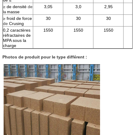
≥
de densité
de
3,05
3,0
2,95
masse
la
≥
froid de force
30
30
30
de
Crusing
0,2 caractères
1550
1550
1550
réfractaires de
MPA sous la
charge
Photos de produit pour le type différent :