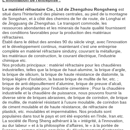
Le matériel réfractaire Cie., Ltd de Zhengzhou Rongsheng
est
situé dans l'hinterland des plaines centrales, au pied de
montagne
la
de Songshan, et à côté des chemins de fer de route, de Longhai et
de Jingguang de Zhengshao. Le transport commode, les
ressources abondantes et les minerais de haute qualité fournissent
des conditions favorables pour la production des matériaux
réfractaires.
Établi dans le début des années 90 du siècle vingt, avec l'innovation
et le développement continus, maintenant c'est une entreprise
complète en matériel réfractaire sindutry, couvrant la métallurgie,
les matériaux de construction, le courant électrique, l'industrie
chimique etc.
Nos produits principaux : matériel réfractaire pour les chaudières
industrielles, telles que la brique de haut-alumine, la brique d'argile,
la brique de silicium, la brique de haute résistance de diatomite, la
brique légère d'isolation, la basse brique de mullite de fer, etc. ;
brique de anti-dépouillement d'alumine, brique de preuve d'alcali,
brique de phosphate pour l'industrie cimentière ; Pour la chaudière
industrielle et la chaudière de puissance, nous pouvons fournir la
diverse série de briques abrasives, de brique de corindon, de brique
de mullite, de matériel résistant à l'usure moulable, de corindon bas
de ciment moulable et de haute résistance, de réfractaire de
plastick, etc. moulables et imperméables. Nos produits sont
populaires dans tout le pays et ont été exportés en l'Inde, Iran.etc.
La société de Rong Sheng adhérant à la « intégrité, à l'innovation,
au dur labeur » et à la philosophie d'affaires, le « à la portée de
l'usager » comme pierre angulaire du développement d'entreprise,