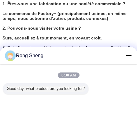
1.
Êtes-vous une fabrication ou une société commerciale ?
Le commerce de Factory+ (principalement usines, en même
temps, nous actionne d'autres produits connexes)
2.
Pouvons-nous visiter votre usine ?
Sure, accueillez à tout moment, en voyant croit.
3.
Est-elle votre société acceptent-elles la personnalisation ?
Rong Sheng
Nous avons pour posséder l'usine et l'excellente équipe
technique, et nous acceptons le service d'OEM
4.
Quel est le MOQ de la commande à l'essai ?
6:30 AM
Aucune limite, nous pouvons offrir les meilleures suggestions
et solutions selon votre état.
Good day, what product are you looking for?
5.
Votre société fournira-t-elle des échantillons ?
Oui, nous faisons. Les frais de transport devraient être
entrepris par le client.
brique de cheminée
Étiquettes:
,