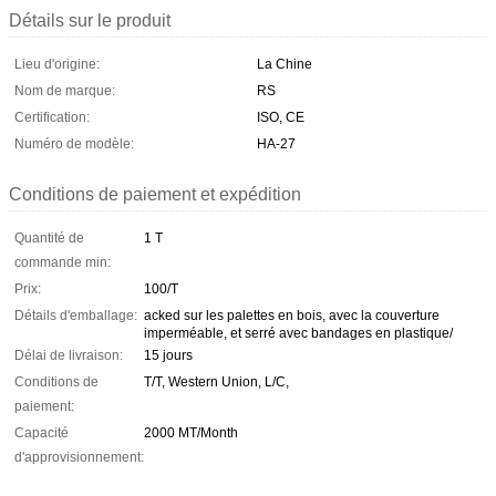
Détails sur le produit
Lieu d'origine:
La Chine
Nom de marque:
RS
Certification:
ISO, CE
Numéro de modèle:
HA-27
Conditions de paiement et expédition
Quantité de
1 T
commande min:
Prix:
100/T
Détails d'emballage:
acked sur les palettes en bois, avec la couverture
imperméable, et serré avec bandages en plastique/
Délai de livraison:
15 jours
Conditions de
T/T, Western Union, L/C,
paiement:
Capacité
2000 MT/Month
d'approvisionnement: