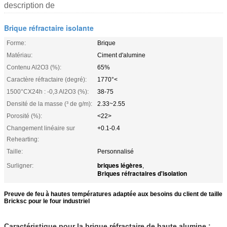
description de
Brique réfractaire isolante
Forme:
Brique
Matériau:
Ciment d'alumine
Contenu Al2O3 (%):
65%
Caractère réfractaire (degré):
1770°<
1500°CX24h : -0,3 Al2O3 (%):
38-75
Densité de la masse (³ de g/m):
2.33~2.55
Porosité (%):
<22>
Changement linéaire sur
+0.1-0.4
Rehearting:
Taille:
Personnalisé
briques légères
Surligner:
,
Briques réfractaires d'isolation
Preuve de feu à hautes températures adaptée aux besoins du client de taille
Bricksc pour le four industriel
Caractéristique pour la brique réfractaire de haute alumine :