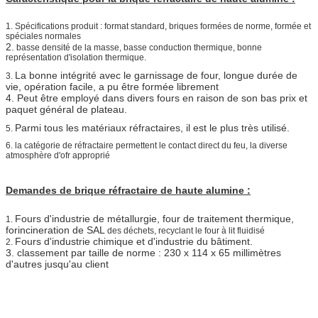
1.
Spécifications produit : format standard, briques formées de norme, formée et
spéciales normales
2.
basse densité de
la
masse, basse conduction thermique, bonne
représentation d'isolation thermique.
La bonne intégrité avec le garnissage de four, longue durée de
3.
vie, opération facile, a pu être formée librement
4. Peut être employé dans divers fours en raison de son bas prix et
paquet général de plateau.
Parmi tous les matériaux réfractaires, il est le plus très utilisé.
5.
6. la catégorie de réfractaire permettent le contact direct du feu, la diverse
atmosphère d'ofr approprié
Demandes de brique réfractaire de haute alumine :
Fours d'industrie de métallurgie, four de traitement thermique,
1.
forincineration de SAL
des déchets, recyclant le four à lit fluidisé
Fours d'industrie chimique et d'industrie du bâtiment.
2.
3. classement par taille de norme : 230 x 114 x 65 millimètres
d'autres jusqu'au client