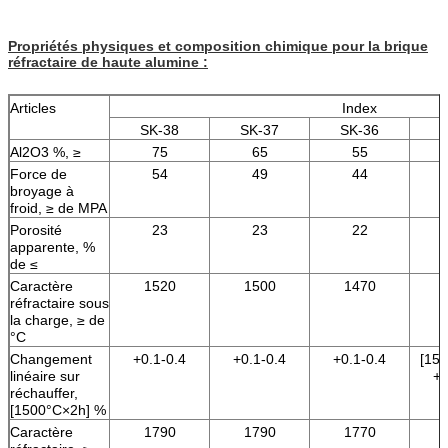
Propriétés physiques et composition chimique pour la brique
réfractaire de haute alumine :
Articles
Index
SK-38
SK-37
SK-36
S
Al2O3 %, ≥
75
65
55
Force de
54
49
44
broyage à
froid, ≥ de MPA
Porosité
23
23
22
apparente, %
de ≤
Caractère
1520
1500
1470
réfractaire sous
la charge, ≥ de
°C
Changement
+0.1-0.4
+0.1-0.4
+0.1-0.4
[15
linéaire sur
+0
réchauffer,
[1500°C×2h] %
Caractère
1790
1790
1770