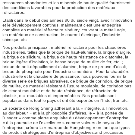
ressources abondantes et les minerais de haute qualité fournissent
des conditions favorables pour la production des matériaux
réfractaires.
Établi dans le début des années 90 du siècle vingt, avec l'innovation
et le développement continus, maintenant c'est une entreprise
complète en matériel réfractaire sindutry, couvrant la métallurgie,
les matériaux de construction, le courant électrique, l'industrie
chimique etc.
Nos produits principaux : matériel réfractaire pour les chaudières
industrielles, telles que la brique de haut-alumine, la brique d'argile,
la brique de silicium, la brique de haute résistance de diatomite, la
brique légère d'isolation, la basse brique de mullite de fer, etc. ;
brique de anti-dépouillement d'alumine, brique de preuve d'alcali,
brique de phosphate pour l'industrie cimentière ; Pour la chaudière
industrielle et la chaudière de puissance, nous pouvons fournir la
diverse série de briques abrasives, de brique de corindon, de brique
de mullite, de matériel résistant à l'usure moulable, de corindon bas
de ciment moulable et de haute résistance, de réfractaire de
plastick, etc. moulables et imperméables. Nos produits sont
populaires dans tout le pays et ont été exportés en l'Inde, Iran.etc.
La société de Rong Sheng adhérant à la « intégrité, à l'innovation,
au dur labeur » et à la philosophie d'affaires, le « à la portée de
l'usager » comme pierre angulaire du développement d'entreprise,
« à la poursuite de l'excellence » comme valeurs de noyau de
l'entreprise, créera la « marque de Rongsheng » en tant que types
de produit stratégiques d'entreprise d'objectives.and processus