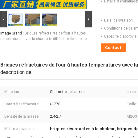
Détails d'emballage:
Délai de livraison:
Conditions de paiem
Image Grand :
Briques réfractaires de four à hautes
Capacité d'approvis
températures avec la chamotte différente de bauxite
Contact
Briques réfractaires de four à hautes températures avec l
description de
Matériau:
Chamotte de bauxite
couleu
Caractère réfractaire:
≥1770
Taille:
Densité de la masse:
2.4-2.7
Al2O3 
briques résistantes à la chaleur
briques de
Mettre en évidence:
,