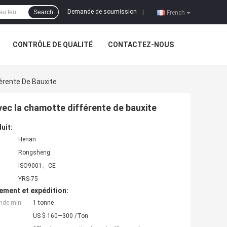
Demande de soumission
Search
|
French
CONTRÔLE DE QUALITÉ
CONTACTEZ-NOUS
érente De Bauxite
vec la chamotte différente de bauxite
uit:
Henan
Rongsheng
ISO9001、CE
YRS-75
ement et expédition:
nde min:
1 tonne
US $ 160—300 /Ton