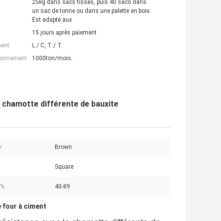
25kg dans sacs tissés, puis 40 sacs dans
un sac de tonne ou dans une palette en bois.
Est adapté aux
15 jours après paiement
ent:
L / C, T / T
ionnement:
1000ton/mois.
a chamotte différente de bauxite
r:
Brown
Square
%:
40-89
 four à ciment