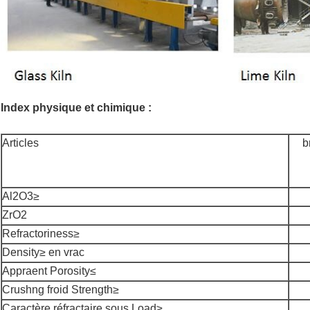
Index physique et chimique :
Articles
b
Al2O3≥
ZrO2
Refractoriness≥
Density≥ en vrac
Appraent Porosity≤
Crushng froid Strength≥
Caractère réfractaire sous Load≥