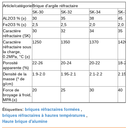
Article/catégorie
Brique d'argile réfractaire
SK-30
SK-32
SK-34
SK-3
AL2O3 % (≥)
30
35
38
45
Fe2O3 % (≤)
2,5
2,5
2,0
2,0
Caractère
30
32
34
35
réfractaire (SK)
Caractère
1250
1350
1370
1420
réfractaire sous
la charge,
0.2MPa, °C (≥)
Porosité
22-26
20-24
20-22
18-2
apparente (%)
Densité de la
1.9-2.0
1.95-2.1
2.1-2.2
2.15-
masse (³ de
g/cm)
Force de
20
25
30
40
broyage à froid,
MPA (≥)
briques réfractaires formées
Étiquettes:
,
briques réfractaires à hautes températures
,
Haute brique d'alumine