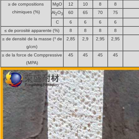
≥ de compositions
MgO
12
10
8
8
chimiques (%)
Al
O
60
65
70
75
2
3
C
6
6
6
6
≤ de porosité apparente (%)
8
8
8
8
≥ de densité de la masse (³ de
2,85
2,9
2,95
2,95
g/cm)
≥ de la force de Comppressive
45
45
45
45
(MPA)