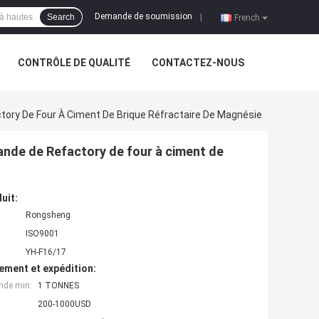
Demande de soumission
Search
|
French
CONTRÔLE DE QUALITÉ
CONTACTEZ-NOUS
ory De Four À Ciment De Brique Réfractaire De Magnésie
nde de Refactory de four à ciment de
uit:
Rongsheng
ISO9001
YH-F16/17
ement et expédition:
nde min:
1 TONNES
200-1000USD