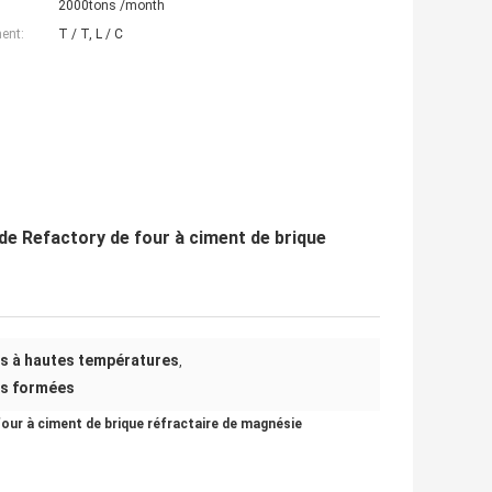
2000tons /month
ent:
T / T, L / C
e Refactory de four à ciment de brique
es à hautes températures
,
es formées
ur à ciment de brique réfractaire de magnésie