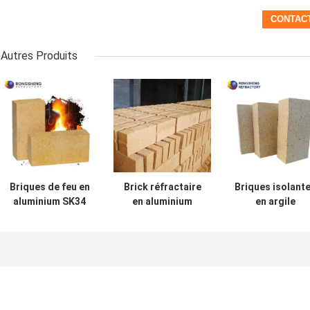
Autres Produits
Briques de feu en
Brick réfractaire
Briques isolant
aluminium SK34
en aluminium
en argile
SK36 SK38 SK40
Rongsheng
d'aluminium
Briques
Spécification
Briques de feu
réfractaires à
personnalisée
pour four à pizz
haute teneur en
Briques de feu en
aluminium pour
aluminium de
four rotatif
haute qualité