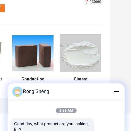
(
0
/ 3000)
es
Conduction
Ciment
thermique
réfractaire HAC
Rong Sheng
réfractaire à
pour produits
hautes
réfractaires
a
températures de
Clay Bricks
9:39 AM
Rectangular With
Low
Good day, what product are you looking 
for?