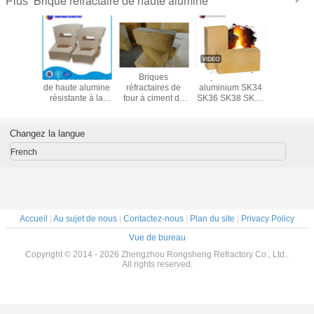
Brique réfractaire de haute alumine
Plus
a brique
Brique réfractaire
Briques
Briques de feu en
Briques d'
ctaire
de haute alumine
réfractaires de
aluminium SK34
liées
de haute
résistante à la
four à ciment de
SK36 SK38 SK40
phospha
mine
chaleur
haute alumine
Briques
haute rés
réfractaires à
haute teneur en
Changez la langue
aluminium pour
four rotatif
French
Accueil
|
Au sujet de nous
|
Contactez-nous
|
Plan du site
|
Privacy Policy
Vue de bureau
Copyright © 2014 - 2026 Zhengzhou Rongsheng Refractory Co., Ltd..
All rights reserved.