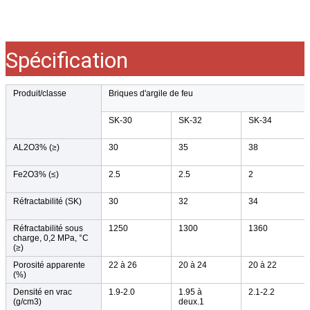
Spécification
Produit/classe
Briques d'argile de feu
SK-30
SK-32
SK-34
AL2O3% (≥)
30
35
38
Fe2O3% (≤)
2.5
2.5
2
Réfractabilité (SK)
30
32
34
Réfractabilité sous
1250
1300
1360
charge, 0,2 MPa, °C
(≥)
Porosité apparente
22 à 26
20 à 24
20 à 22
(%)
Densité en vrac
1.9-2.0
1.95 à
2.1-2.2
(g/cm3)
deux.1