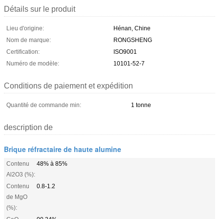
Détails sur le produit
Lieu d'origine:
Hénan, Chine
Nom de marque:
RONGSHENG
Certification:
ISO9001
Numéro de modèle:
10101-52-7
Conditions de paiement et expédition
Quantité de commande min:
1 tonne
description de
Brique réfractaire de haute alumine
Contenu
48% à 85%
Al2O3 (%):
Contenu
0.8-1.2
de MgO
(%):