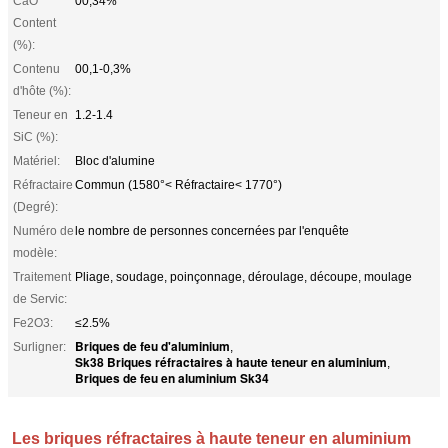
CaO
00,34%
Content
(%):
Contenu
00,1-0,3%
d'hôte (%):
Teneur en
1.2-1.4
SiC (%):
Matériel:
Bloc d'alumine
Réfractaire
Commun (1580°< Réfractaire< 1770°)
(Degré):
Numéro de
le nombre de personnes concernées par l'enquête
modèle:
Traitement
Pliage, soudage, poinçonnage, déroulage, découpe, moulage
de Servic:
Fe2O3:
≤2.5%
Briques de feu d'aluminium
Surligner:
,
Sk38 Briques réfractaires à haute teneur en aluminium
,
Briques de feu en aluminium Sk34
Les briques réfractaires à haute teneur en aluminium