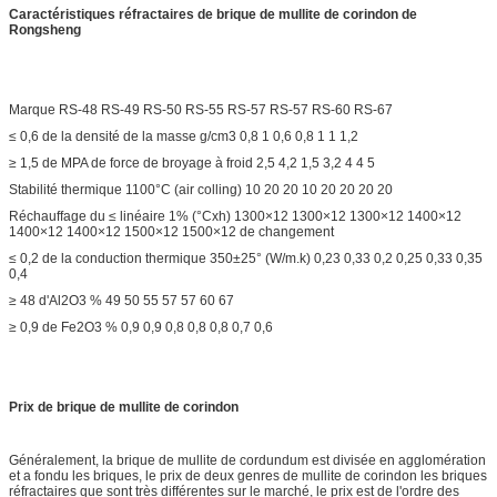
Caractéristiques réfractaires de brique de mullite de corindon de
Rongsheng
Marque RS-48 RS-49 RS-50 RS-55 RS-57 RS-57 RS-60 RS-67
≤ 0,6 de la densité de la masse g/cm3 0,8 1 0,6 0,8 1 1 1,2
≥ 1,5 de MPA de force de broyage à froid 2,5 4,2 1,5 3,2 4 4 5
Stabilité thermique 1100°C (air colling) 10 20 20 10 20 20 20 20
Réchauffage du ≤ linéaire 1% (°Cxh) 1300×12 1300×12 1300×12 1400×12
1400×12 1400×12 1500×12 1500×12 de changement
≤ 0,2 de la conduction thermique 350±25° (W/m.k) 0,23 0,33 0,2 0,25 0,33 0,35
0,4
≥ 48 d'Al2O3 % 49 50 55 57 57 60 67
≥ 0,9 de Fe2O3 % 0,9 0,9 0,8 0,8 0,8 0,7 0,6
Prix de brique de mullite de corindon
Généralement, la brique de mullite de cordundum est divisée en agglomération
et a fondu les briques, le prix de deux genres de mullite de corindon les briques
réfractaires que sont très différentes sur le marché, le prix est de l'ordre des