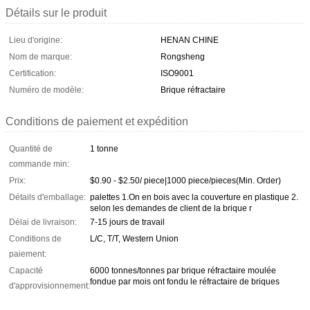
Détails sur le produit
Lieu d'origine:
HENAN CHINE
Nom de marque:
Rongsheng
Certification:
ISO9001
Numéro de modèle:
Brique réfractaire
Conditions de paiement et expédition
Quantité de
1 tonne
commande min:
Prix:
$0.90 - $2.50/ piece|1000 piece/pieces(Min. Order)
Détails d'emballage:
palettes 1.On en bois avec la couverture en plastique 2.
selon les demandes de client de la brique r
Délai de livraison:
7-15 jours de travail
Conditions de
L/C, T/T, Western Union
paiement:
Capacité
6000 tonnes/tonnes par brique réfractaire moulée
fondue par mois ont fondu le réfractaire de briques
d'approvisionnement: