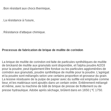
. Bon résistant aux chocs thermique,
. La résistance à l'usure,
. Résistance d'attaque chimique.
Processus de fabrication de brique de mullite de corindon
La brique de mullite de corindon est faite de particules synthétiques de mullite
de brickand de mullite aux granulats sont disponible, et l'alpha poudre Al2O3
pour la poudre, peut également être fondue ou les particules agglomérées de
corindon aux granulats, poudre synthétique de mullite pour la poudre. L'agrégat
et la poudre sont mélangés selon une certains proportion et grosseur du grain.
La lessive résiduaire de la pulpe de papier avec du sulfite est employée comme
lieur, et les matériaux sont ajoutés dans un certain ordre. Entièrement mélangé
et même, avec la machine de bâti de brique de presse de frottement ou de
presse hydraulique. Adobe après séchage, brûlent dans en 1650 | ℃ 1750.