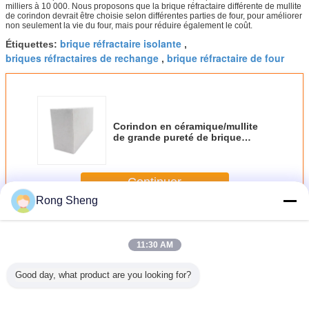
milliers à 10 000. Nous proposons que la brique réfractaire différente de mullite
de corindon devrait être choisie selon différentes parties de four, pour améliorer
non seulement la vie du four, mais pour réduire également le coût.
brique réfractaire isolante
Étiquettes:
,
briques réfractaires de rechange
brique réfractaire de four
,
Corindon en céramique/mullite
de grande pureté de brique
réfractaire de four à rouleau
Continuer
Rong Sheng
Briques réfractaires réfractaires
Plus
11:30 AM
Good day, what product are you looking for?
ques
Briques
Les éoliennes
Brique réfractaire
Briqu
taires
réfractaires
sont des
réfractaire de
réfract