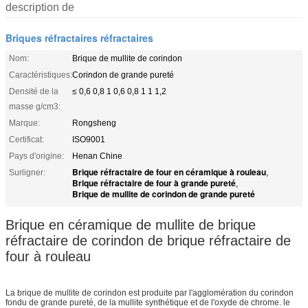
description de
Briques réfractaires réfractaires
Nom:
Brique de mullite de corindon
Caractéristiques:
Corindon de grande pureté
Densité de la
≤ 0,6 0,8 1 0,6 0,8 1 1 1,2
masse g/cm3:
Marque:
Rongsheng
Certificat:
ISO9001
Pays d'origine:
Henan Chine
Brique réfractaire de four en céramique à rouleau
Surligner:
,
Brique réfractaire de four à grande pureté
,
Brique de mullite de corindon de grande pureté
Brique en céramique de mullite de brique
réfractaire de corindon de brique réfractaire de
four à rouleau
La brique de mullite de corindon est produite par l'agglomération du corindon
fondu de grande pureté, de la mullite synthétique et de l'oxyde de chrome. le