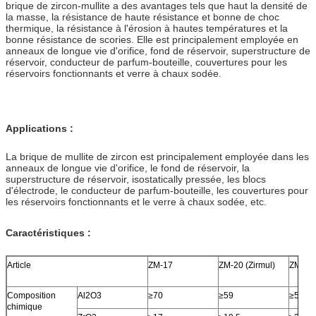
brique de zircon-mullite a des avantages tels que haut la densité de
la masse, la résistance de haute résistance et bonne de choc
thermique, la résistance à l'érosion à hautes températures et la
bonne résistance de scories. Elle est principalement employée en
anneaux de longue vie d'orifice, fond de réservoir, superstructure de
réservoir, conducteur de parfum-bouteille, couvertures pour les
réservoirs fonctionnants et verre à chaux sodée.
Applications :
La brique de mullite de zircon est principalement employée dans les
anneaux de longue vie d'orifice, le fond de réservoir, la
superstructure de réservoir, isostatically pressée, les blocs
d'électrode, le conducteur de parfum-bouteille, les couvertures pour
les réservoirs fonctionnants et le verre à chaux sodée, etc.
Caractéristiques :
Article
ZM-17
ZM-20 (Zirmul)
ZM-25 
Composition
Al2O3
≥70
≥59
≥57
chimique