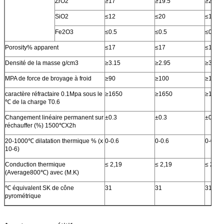
ZrO2
≥17
≥19.5
≥25.5
SiO2
≤12
≤20
≤14.5
Fe2O3
≤0.5
≤0.5
≤0.5
Porosity% apparent
≤17
≤17
≤17
Densité de la masse g/cm3
≥3.15
≥2.95
≥3.15
MPA de force de broyage à froid
≥90
≥100
≥120
caractère réfractaire 0.1Mpa sous le
≥1650
≥1650
≥1650
℃ de la charge T0.6
Changement linéaire permanent sur
±0.3
±0.3
±0.3
réchauffer (%) 1500℃X2h
20-1000℃ dilatation thermique % (x
0-0.6
0-0.6
0-0.6
10-6)
Conduction thermique
≤ 2,19
≤ 2,19
≤ 2,1
(Average800℃) avec (M.K)
℃ équivalent SK de cône
31
31
31
pyrométrique