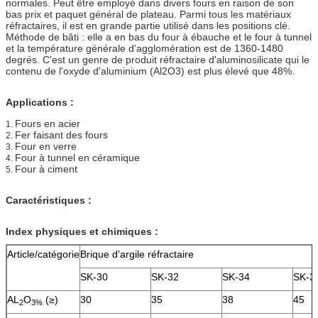
normales. Peut être employé dans divers fours en raison de son
bas prix et paquet général de plateau. Parmi tous les matériaux
réfractaires, il est en grande partie utilisé dans les positions clé.
Méthode de bâti : elle a en bas du four à ébauche et le four à tunnel
et la température générale d'agglomération est de 1360-1480
degrés. C'est un genre de produit réfractaire d'aluminosilicate qui le
contenu de l'oxyde d'aluminium (Al2O3) est plus élevé que 48%.
Applications :
Fours en acier
1.
Fer faisant des fours
2.
Four en verre
3.
Four à tunnel en céramique
4.
Four à ciment
5.
Caractéristiques :
Index physiques et chimiques :
Article/catégorie
Brique d'argile réfractaire
SK-30
SK-32
SK-34
SK-3
AL
O
(≥)
30
35
38
45
2
3%