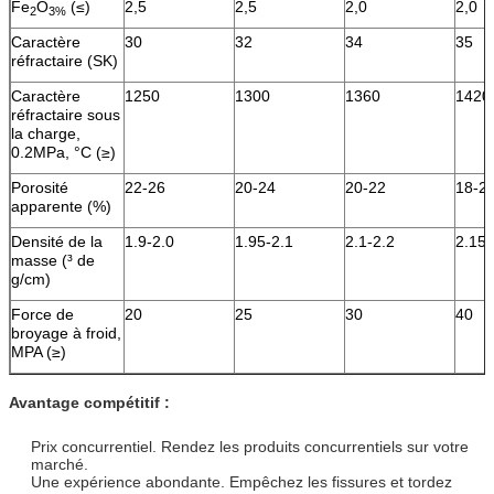
Fe
O
(≤)
2,5
2,5
2,0
2,0
2
3%
Caractère
30
32
34
35
réfractaire (SK)
Caractère
1250
1300
1360
1420
réfractaire sous
la charge,
0.2MPa, °C (≥)
Porosité
22-26
20-24
20-22
18-2
apparente (%)
Densité de la
1.9-2.0
1.95-2.1
2.1-2.2
2.15-
masse (³ de
g/cm)
Force de
20
25
30
40
broyage à froid,
MPA (≥)
Avantage compétitif :
Prix concurrentiel. Rendez les produits concurrentiels sur votre
marché.
Une expérience abondante. Empêchez les fissures et tordez