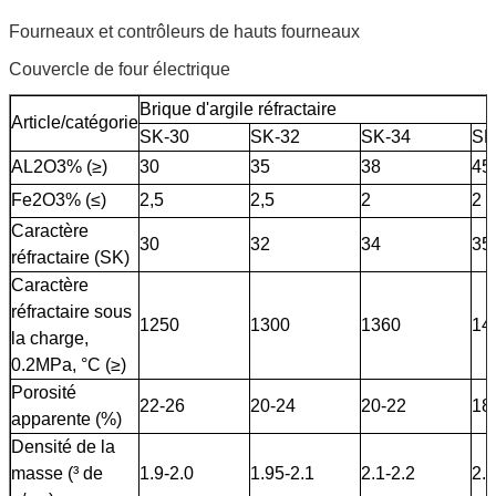
Fourneaux et contrôleurs de hauts fourneaux
Couvercle de four électrique
Brique d'argile réfractaire
Article/catégorie
SK-30
SK-32
SK-34
SK
AL2O3% (≥)
30
35
38
45
Fe2O3% (≤)
2,5
2,5
2
2
Caractère
30
32
34
35
réfractaire (SK)
Caractère
réfractaire sous
1250
1300
1360
14
la charge,
0.2MPa, °C (≥)
Porosité
22-26
20-24
20-22
18
apparente (%)
Densité de la
masse (³ de
1.9-2.0
1.95-2.1
2.1-2.2
2.