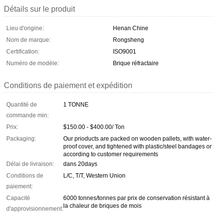
Détails sur le produit
Lieu d'origine:
Henan Chine
Nom de marque:
Rongsheng
Certification:
ISO9001
Numéro de modèle:
Brique réfractaire
Conditions de paiement et expédition
Quantité de
1 TONNE
commande min:
Prix:
$150.00 - $400.00/ Ton
Packaging:
Our prioducts are packed on wooden pallets, with water-
proof cover, and tightened with plastic/steel bandages or
according to customer requirements
Délai de livraison:
dans 20days
Conditions de
L/C, T/T, Western Union
paiement:
Capacité
6000 tonnes/tonnes par prix de conservation résistant à
la chaleur de briques de mois
d'approvisionnement: