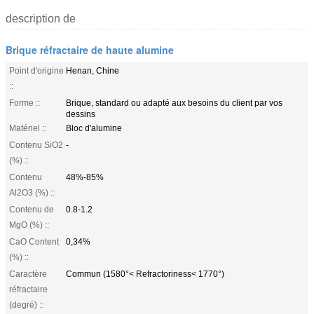
description de
Brique réfractaire de haute alumine
Point d'origine
Henan, Chine
::
Forme ::
Brique, standard ou adapté aux besoins du client par vos
dessins
Matériel ::
Bloc d'alumine
Contenu SiO2
-
(%) ::
Contenu
48%-85%
Al2O3 (%) ::
Contenu de
0.8-1.2
MgO (%) ::
CaO Content
0,34%
(%) ::
Caractère
Commun (1580°< Refractoriness< 1770°)
réfractaire
(degré) ::