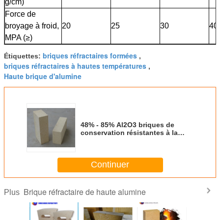
g/cm)
Force de
broyage à froid,
20
25
30
40
MPA (≥)
briques réfractaires formées
Étiquettes:
,
briques réfractaires à hautes températures
,
Haute brique d'alumine
48% - 85% Al2O3 briques de
conservation résistantes à la
chaleur de 1300 degrés
Continuer
Brique réfractaire de haute alumine
Plus