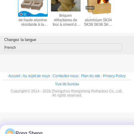
a brique
Brique réfractaire
Briques
Briques de feu en
Briques d'
ctaire
de haute alumine
réfractaires de
aluminium SK34
liées
de haute
résistante à la
four à ciment de
SK36 SK38 SK40
phospha
mine
chaleur
haute alumine
Briques
haute rés
réfractaires à
haute teneur en
Changez la langue
aluminium pour
four rotatif
French
Accueil
|
Au sujet de nous
|
Contactez-nous
|
Plan du site
|
Privacy Policy
Vue de bureau
Copyright © 2014 - 2026 Zhengzhou Rongsheng Refractory Co., Ltd..
All rights reserved.
Rong Sheng