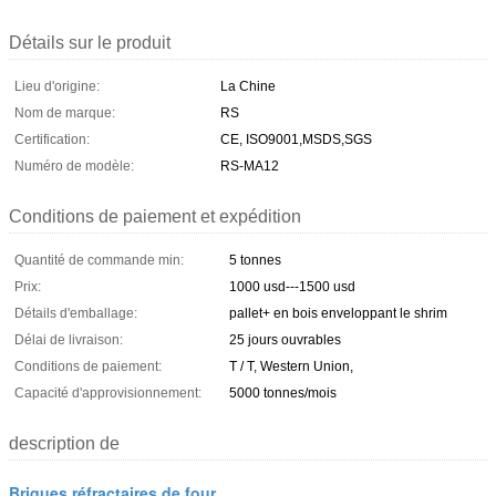
Détails sur le produit
Lieu d'origine:
La Chine
Nom de marque:
RS
Certification:
CE, ISO9001,MSDS,SGS
Numéro de modèle:
RS-MA12
Conditions de paiement et expédition
Quantité de commande min:
5 tonnes
Prix:
1000 usd---1500 usd
Détails d'emballage:
pallet+ en bois enveloppant le shrim
Délai de livraison:
25 jours ouvrables
Conditions de paiement:
T / T, Western Union,
Capacité d'approvisionnement:
5000 tonnes/mois
description de
Briques réfractaires de four