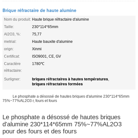
Brique réfractaire de haute alumine
Nom du produit:
Haute brique réfractaire d'alumine
Taille:
230*114*65mm
Al2O3, %:
75,77
metrial:
Haute bauxite d'alumine
orign:
Xinmi
Certificat:
ISO9001, CE, GV
Caractère
1780℃
réfractaire:
briques réfractaires à hautes températures
Surligner:
,
briques réfractaires formées
Le phosphate a désossé de hautes briques d'alumine 230*114*65mm
75%~77%AL2O3 r, fours et fours
Le phosphate a désossé de hautes briques
d'alumine 230*114*65mm 75%~77%AL2O3
pour des fours et des fours