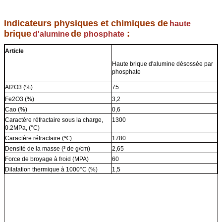
Indicateurs physiques et chimiques de
haute
brique
de
:
d'alumine
phosphate
Article
Haute brique d'alumine désossée par
phosphate
AI2O3 (%)
75
Fe2O3 (%)
3,2
Cao (%)
0,6
Caractère réfractaire sous la charge,
1300
0.2MPa, (°C)
Caractère réfractaire (℃)
1780
Densité de la masse (³ de g/cm)
2,65
Force de broyage à froid (MPA)
60
Dilatation thermique à 1000°C (%)
1,5