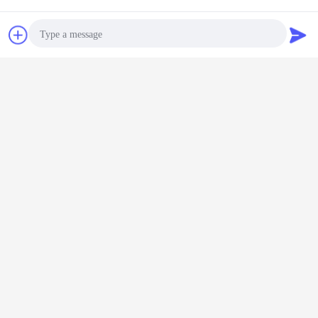
Bavarder
Demande de
soumission
Photo
Video Call
Audio Call
briques réfractaires formées
Étiquettes:
,
briques réfractaires à hautes températures
,
Haute brique d'alumine