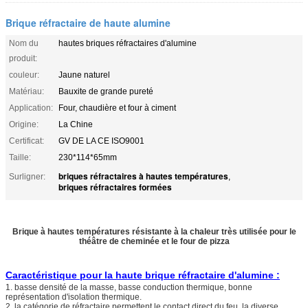
Brique réfractaire de haute alumine
Nom du
hautes briques réfractaires d'alumine
produit:
couleur:
Jaune naturel
Matériau:
Bauxite de grande pureté
Application:
Four, chaudière et four à ciment
Origine:
La Chine
Certificat:
GV DE LA CE ISO9001
Taille:
230*114*65mm
briques réfractaires à hautes températures
Surligner:
,
briques réfractaires formées
Brique à hautes températures résistante à la chaleur très utilisée pour le
théâtre de cheminée et le four de pizza
Caractéristique pour la haute brique réfractaire d'alumine :
1. basse densité de la masse, basse conduction thermique, bonne
représentation d'isolation thermique.
2. la catégorie de réfractaire permettent le contact direct du feu, la diverse