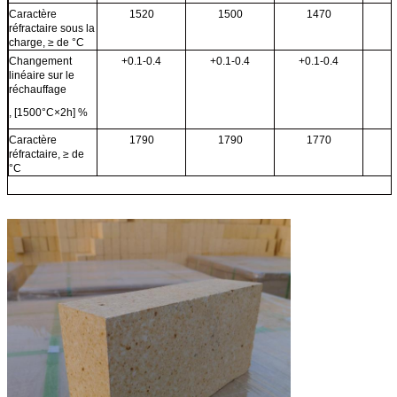
Caractère
1520
1500
1470
réfractaire sous la
charge, ≥ de °C
Changement
+0.1-0.4
+0.1-0.4
+0.1-0.4
linéaire sur le
réchauffage
, [1500°C×2h] %
Caractère
1790
1790
1770
réfractaire, ≥ de
°C