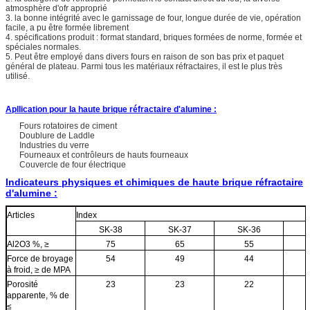
atmosphère d'ofr approprié
3. la bonne intégrité avec le garnissage de four, longue durée de vie, opération
facile, a pu être formée librement
4. spécifications produit : format standard, briques formées de norme, formée et
spéciales normales.
5. Peut être employé dans divers fours en raison de son bas prix et paquet
général de plateau. Parmi tous les matériaux réfractaires, il est le plus très
utilisé.
Apllication pour la haute brique réfractaire d'alumine :
Fours rotatoires de ciment
Doublure de Laddle
Industries du verre
Fourneaux et contrôleurs de hauts fourneaux
Couvercle de four électrique
Indicateurs physiques et chimiques de haute brique réfractaire
d'alumine :
Articles
Index
SK-38
SK-37
SK-36
Al2O3 %, ≥
75
65
55
Force de broyage
54
49
44
à froid
, ≥ de MPA
Porosité
23
23
22
apparente, % de
≤