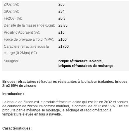
ZrO2 (%):
≥65
SiO2 (%):
≤34
Fe2O3 (%):
≤0.3
Densité de la masse (³ de g/cm):
≥3.85
Prosity d'Appraent (%):
≤16
Force de broyage à froid (MPA):
≥100
Caractère réfractaire sous la
≥1700
charge (0.2Mpa) (℃):
brique réfractaire isolante
Surligner:
,
briques réfractaires de rechange
Briques réfractaires réfractaires résistantes à la chaleur isolantes, briques
Zro2 65% de zircone
Introduction :
La brique de Zircon est le produit réfractaire acide qui est fait en ZrO2 et scories
de corindon de zirconium comme matériel, le contenu de ZrO2 est 65%. Elle est
produite par le mélange, le moulage, le séchage et l'agglomération à
température élevée en four à navette.
Caractéristiques :