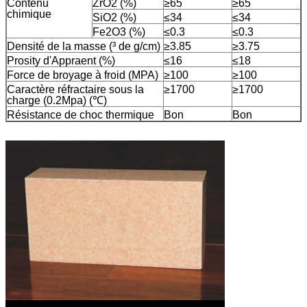
Contenu
ZrO2 (%)
≥65
≥65
chimique
SiO2 (%)
≤34
≤34
Fe2O3 (%)
≤0.3
≤0.3
Densité de la masse (³ de g/cm)
≥3.85
≥3.75
Prosity d'Appraent (%)
≤16
≤18
Force de broyage à froid (MPA)
≥100
≥100
Caractère réfractaire sous la
≥1700
≥1700
charge (0.2Mpa) (℃)
Résistance de choc thermique
Bon
Bon