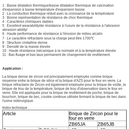
1 : Basse dilatation thermique/basse dilatation thermique de calcination
d'expansion à basse température d'expansion basse
2 : La conduction thermique réduit avec la croissance de la température
3 : Bonne représentation de résistance de choc thermique
4 : Caractères chimiques stables
5 : Excellent wearability/de résistance à l'usure de la résistance à l'abrasion
abrasion-ability/
6 : Haute performance de résistance à l'érosion de milieu alcalin
7 : Le caractère réfractaire sous la charge peut être 1700℃
8 : Structure cristalline dense
9 : Densité de la masse élevée
10 : Haute résistance mécanique à la normale et à la température élevée
11 : Bas fluage et bas taux permanent de changement de revêtement.
Application :
La brique dense de zircon est principalement employée comme brique
moyenne entre la brique de silice et la brique d'AZS pour le four en verre. La
brique réfractaire de Zircon est également employée pour la brique de voûte, la
brique de trou de la température, brique de trou d'observation dans le four en
verre. Elle est appliquée pour la brique de revêtement de poche, brique de
bouchon, brique de bec, coulée continue utilisée formant la brique de bec dans
l'usine sidérurgique.
Index technique :
Article
Brique de Zircon pour le
four en verre
ZB65JA
ZB65JB