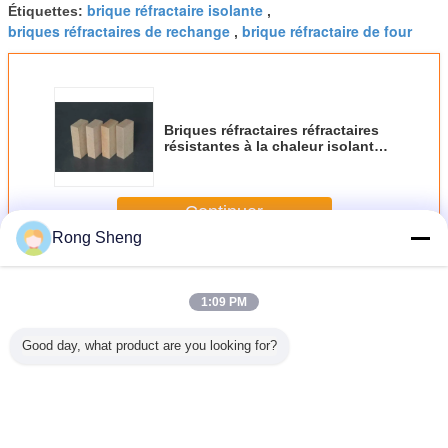
brique réfractaire isolante
Étiquettes:
,
briques réfractaires de rechange
brique réfractaire de four
,
Briques réfractaires réfractaires
résistantes à la chaleur isolantes,
briques Zro2 65% de zircone
Continuer
Rong Sheng
Briques réfractaires réfractaires
Plus
1:09 PM
Good day, what product are you looking for?
ques
Briques
Les éoliennes
Brique réfractaire
Briqu
taires
réfractaires
sont des
réfractaire de
réfract
taires
légères d'argile,
éoliennes à haute
contrôleur de
réfract
tes à la
brique réfractaire
température, à
catégories
industrie
leur
isolante pour le
haute teneur en
élevées et
céram