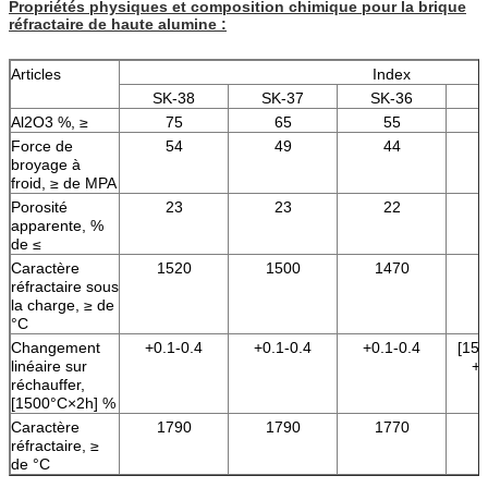
Propriétés physiques et composition chimique pour la brique
réfractaire de haute alumine :
Articles
Index
SK-38
SK-37
SK-36
S
Al2O3 %, ≥
75
65
55
Force de
54
49
44
broyage à
froid, ≥ de MPA
Porosité
23
23
22
apparente, %
de ≤
Caractère
1520
1500
1470
réfractaire sous
la charge, ≥ de
°C
Changement
+0.1-0.4
+0.1-0.4
+0.1-0.4
[15
linéaire sur
+0
réchauffer,
[1500°C×2h] %
Caractère
1790
1790
1770
réfractaire, ≥
de °C