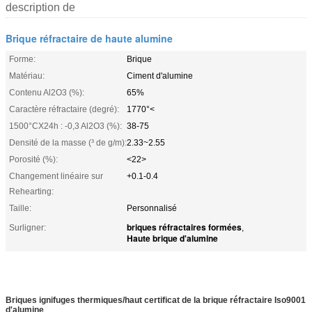
description de
Brique réfractaire de haute alumine
Forme:
Brique
Matériau:
Ciment d'alumine
Contenu Al2O3 (%):
65%
Caractère réfractaire (degré):
1770°<
1500°CX24h : -0,3 Al2O3 (%):
38-75
Densité de la masse (³ de g/m):
2.33~2.55
Porosité (%):
<22>
Changement linéaire sur
+0.1-0.4
Rehearting:
Taille:
Personnalisé
briques réfractaires formées
Surligner:
,
Haute brique d'alumine
Briques ignifuges thermiques/haut certificat de la brique réfractaire Iso9001
d'alumine