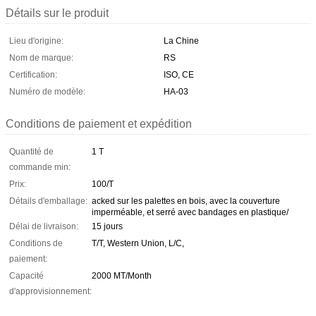
Détails sur le produit
Lieu d'origine:
La Chine
Nom de marque:
RS
Certification:
ISO, CE
Numéro de modèle:
HA-03
Conditions de paiement et expédition
Quantité de
1 T
commande min:
Prix:
100/T
Détails d'emballage:
acked sur les palettes en bois, avec la couverture
imperméable, et serré avec bandages en plastique/
Délai de livraison:
15 jours
Conditions de
T/T, Western Union, L/C,
paiement:
Capacité
2000 MT/Month
d'approvisionnement: