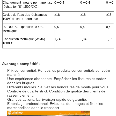
Changement linéaire permanent sur
0~+0.4
0~+0.4
0~+0.4
réchauffer (%) 1500℃X2h
Cycles de l'eau des résistances
≥18
≥18
≥18
100℃ de choc thermique
20-1000℃ Expansich10-6/℃
0,6
0,6
0,6
thermique
Conduction thermique (W/MK)
1,74
1,84
1,95
1000℃
Avantage compétitif :
Prix concurrentiel. Rendez les produits concurrentiels sur votre
marché.
Une expérience abondante. Empêchez les fissures et tordez
dans les briques.
Différents moules. Sauvez les honoraires de moule pour vous.
Contrôle de qualité strict. Condition de qualité des clients de
rassemblement.
Grandes actions. La livraison rapide de garantie.
Emballage professionnel. Évitez les dommages et fixez les
marchandises dans le transport