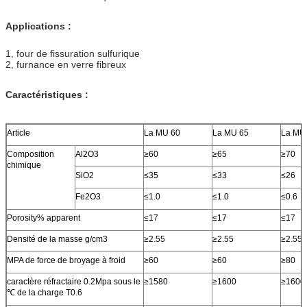
Applications :
1, four de fissuration sulfurique
2, furnance en verre fibreux
Caractéristiques :
Article
La MU 60
La MU 65
La MU
Composition
Al2O3
≥60
≥65
≥70
chimique
SiO2
≤35
≤33
≤26
Fe2O3
≤1.0
≤1.0
≤0.6
Porosity% apparent
≤17
≤17
≤17
Densité de la masse g/cm3
≥2.55
≥2.55
≥2.55
MPA de force de broyage à froid
≥60
≥60
≥80
caractère réfractaire 0.2Mpa sous le
≥1580
≥1600
≥1600
℃ de la charge T0.6