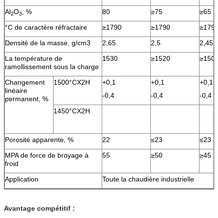
Al
O
, %
80
≥75
≥65
2
3
°C de caractère réfractaire
≥1790
≥1790
≥179
Densité de la masse, g/cm3
2,65
2,5
2,45
La température de
1530
≥1520
≥150
ramollissement sous la charge
Changement
1500°CX2H
+0,1
+0,1
+0,1
linéaire
-0,4
-0,4
-0,4
permanent, %
1450°CX2H
Porosité apparente, %
22
≤23
≤23
MPA de force de broyage à
55
≥50
≥45
froid
Application
Toute la chaudière industrielle
Avantage compétitif :